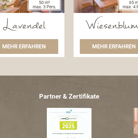
50 m²
65 m
max. 3 Pers.
max. 4 
Lavendel
Wiesenblum
MEHR ERFAHREN
MEHR ERFAHREN
Partner & Zertifikate