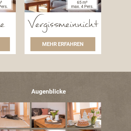
²
65 m²
Pers.
max. 4 Pers.
e
Vergissmeinnicht
MEHR ERFAHREN
Augenblicke